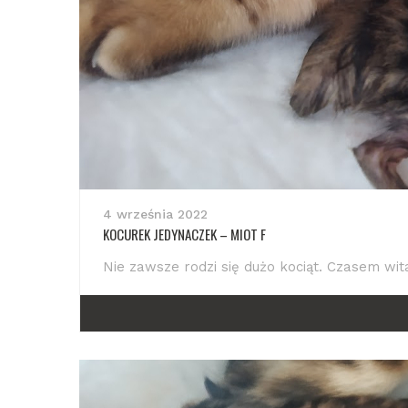
4 września 2022
KOCUREK JEDYNACZEK – MIOT F
Nie zawsze rodzi się dużo kociąt. Czasem wit