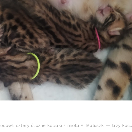
owli cztery śliczne kociaki z miotu E. Maluszki — trzy koc..