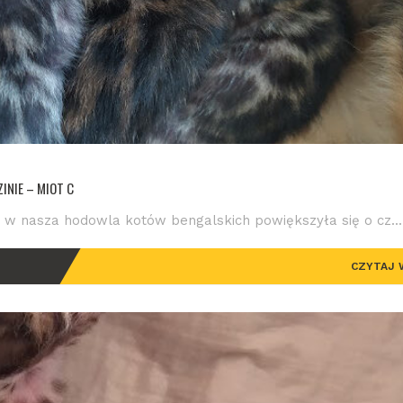
INIE – MIOT C
e w nasza hodowla kotów bengalskich powiększyła się o cz...
CZYTAJ 