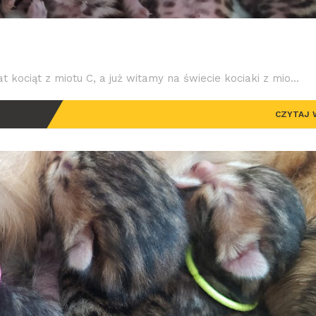
 kociąt z miotu C, a już witamy na świecie kociaki z mio...
CZYTAJ 