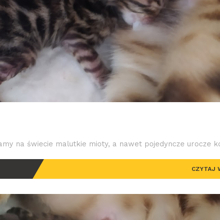
amy na świecie malutkie mioty, a nawet pojedyncze urocze koc
CZYTAJ 