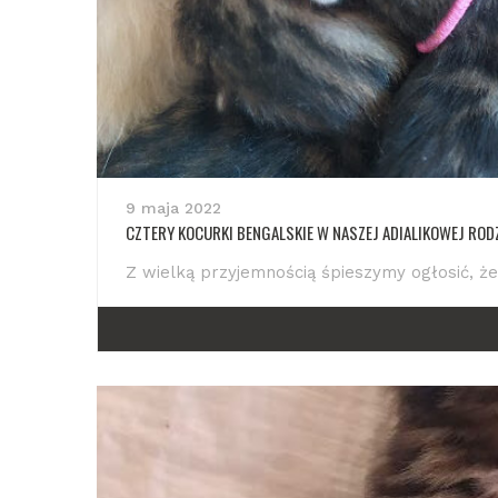
9 maja 2022
CZTERY KOCURKI BENGALSKIE W NASZEJ ADIALIKOWEJ RODZ
Z wielką przyjemnością śpieszymy ogłosić, ż