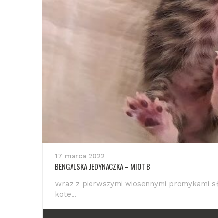
17 marca 2022
BENGALSKA JEDYNACZKA – MIOT B
Wraz z pierwszymi wiosennymi promykami sło
kote...