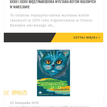
XXXIII I XXXIV MIĘDZYNARODOWA WYSTAWA KOTÓW RASOWYCH
W WARSZAWIE
To ostatnia międzynarodowa wystawa kotów
rasowych w 2015 roku organizowana w Polsce.
Basilejka pierwszego dn...
CZYTAJ WIĘCEJ
22 listopada 2015