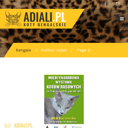
Bengale
/
Author: Adiali
/
Page 8