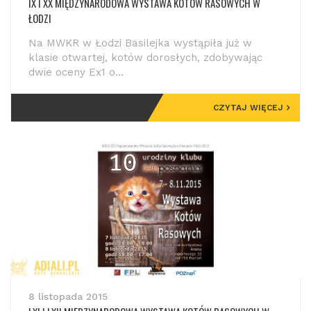
IX I XX MIĘDZYNARODOWA WYSTAWA KOTÓW RASOWYCH W
ŁODZI
Na MWKR w Łodzi Basilejka wystąpiła już w
klasie otwartej, kotów dorosłych, zdobywając
dwie oceny Ex1 o...
CZYTAJ WIĘCEJ
8 listopada 2015