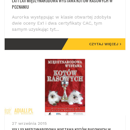
LXI I LXII MIĘDZYNARODOWA WYSTAWA KOTÓW RASOWYCH W
POZNANIU
Aurorka występując w klasie otwartej zdobyła
dwie oceny Ex1 i dwa certyfikaty CAC, tym
samym uzyskując tyt...
CZYTAJ WIĘCEJ
27 września 2015
XIX I XX MIĘDZYNARODOWA WYSTAWA KOTÓW RASOWYCH W