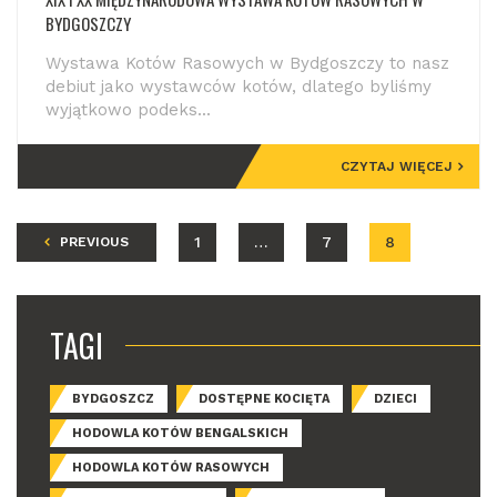
BYDGOSZCZY
Wystawa Kotów Rasowych w Bydgoszczy to nasz
debiut jako wystawców kotów, dlatego byliśmy
wyjątkowo podeks...
CZYTAJ WIĘCEJ
1
…
7
8
PREVIOUS
TAGI
BYDGOSZCZ
DOSTĘPNE KOCIĘTA
DZIECI
HODOWLA KOTÓW BENGALSKICH
HODOWLA KOTÓW RASOWYCH