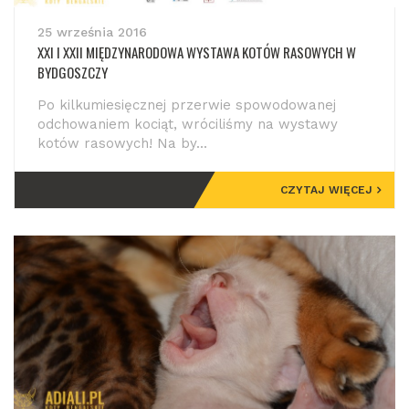
25 września 2016
XXI I XXII MIĘDZYNARODOWA WYSTAWA KOTÓW RASOWYCH W
BYDGOSZCZY
Po kilkumiesięcznej przerwie spowodowanej
odchowaniem kociąt, wróciliśmy na wystawy
kotów rasowych! Na by...
CZYTAJ WIĘCEJ